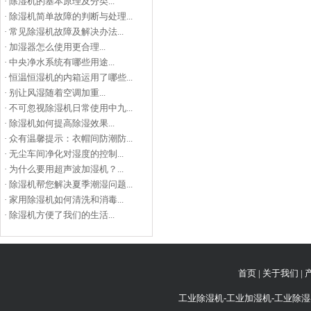
·
除湿机的基本原理及分类...
·
除湿机简单故障的判断与处理...
·
常见除湿机故障及解决办法...
·
加湿器怎么使用更合理...
·
中央净水系统有哪些用途...
·
恒温恒湿机的内箱运用了哪些...
·
别让风湿随着空调加重...
·
不可忽视除湿机日常使用中九...
·
除湿机如何提高除湿效果...
·
众有温馨提示：衣帽间防潮防...
·
无尘车间净化对湿度的控制...
·
为什么要用超声波加湿机？...
·
除湿机帮您解决夏季潮湿问题...
·
家用除湿机如何清洗和消毒...
·
除湿机方便了我们的生活...
首页
|
关于我们
|
工业除湿机-工业加湿机-工业除湿