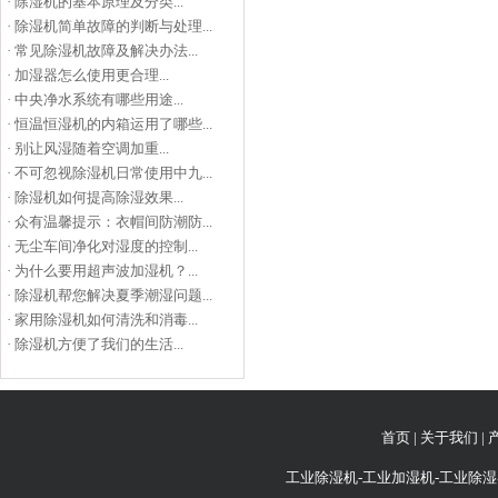
·
除湿机的基本原理及分类...
·
除湿机简单故障的判断与处理...
·
常见除湿机故障及解决办法...
·
加湿器怎么使用更合理...
·
中央净水系统有哪些用途...
·
恒温恒湿机的内箱运用了哪些...
·
别让风湿随着空调加重...
·
不可忽视除湿机日常使用中九...
·
除湿机如何提高除湿效果...
·
众有温馨提示：衣帽间防潮防...
·
无尘车间净化对湿度的控制...
·
为什么要用超声波加湿机？...
·
除湿机帮您解决夏季潮湿问题...
·
家用除湿机如何清洗和消毒...
·
除湿机方便了我们的生活...
首页
|
关于我们
|
工业除湿机-工业加湿机-工业除湿