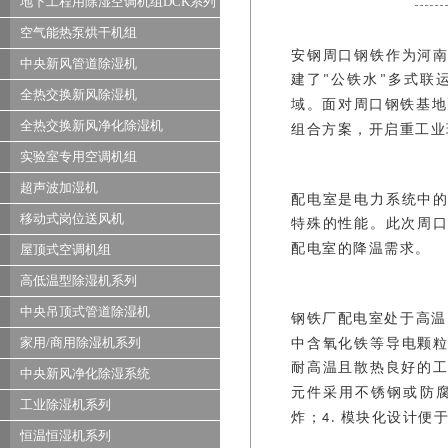
地下工程用除湿空调机组DCK系列
空气能热泵烘干机组
安钢周口钢铁作为河
中央新风管道除湿机
建了
公铁水
多式联
"
"
全热交换新风除湿机
域。面对周口钢铁基地
全热交换新风净化除湿机
组合方案，开启重工业
实验室专用空调机组
超声波加湿机
配电室是电力系统中
移动式岗位送风机
特殊的性能。此次周
配电室的降温需求。
屋顶式空调机组
高低温型除湿机系列
中央吊顶式管道除湿机
钢铁厂配电室处于高温
家用/商用除湿机系列
中含氧化铁等导电颗
耐高温且散热良好的
中央新风净化除湿系统
元件采用不锈钢或防
工业除湿机系列
炸；
模块化设计便
4.
恒温恒湿机系列