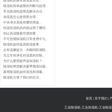
·
除湿机的基本原理及分类...
·
除湿机简单故障的判断与处理...
·
常见除湿机故障及解决办法...
·
加湿器怎么使用更合理...
·
中央净水系统有哪些用途...
·
恒温恒湿机的内箱运用了哪些...
·
别让风湿随着空调加重...
·
不可忽视除湿机日常使用中九...
·
除湿机如何提高除湿效果...
·
众有温馨提示：衣帽间防潮防...
·
无尘车间净化对湿度的控制...
·
为什么要用超声波加湿机？...
·
除湿机帮您解决夏季潮湿问题...
·
家用除湿机如何清洗和消毒...
·
除湿机方便了我们的生活...
首页
|
关于我们
|
工业除湿机-工业加湿机-工业除湿