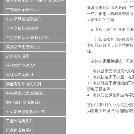
地下工程用除湿空调机组DCK系列
春夏雨季到处湿漉漉的，空
空气能热泵烘干机组
一空。据悉，随着春季多雨
中央新风管道除湿机
大家关注的问题。
全热交换新风除湿机
记者从上海市区各家电维修
全热交换新风净化除湿机
比如洗衣机自身经常取水
衣机转速较慢，又是垂曲旋
实验室专用空调机组
味。
超声波加湿机
一台好的
家用除湿机
，可以
移动式岗位送风机
1、有效舒缓受潮湿天气影
屋顶式空调机组
2、有效快速弄干衣服：在
3、有效维持干爽恒湿的工
高低温型除湿机系列
密电子设备等。
中央吊顶式管道除湿机
4、有效防止微菌和尘螨等
家用/商用除湿机系列
室内防潮*好的办法就是使
为湿度高环境成为细菌的温
中央新风净化除湿系统
工业除湿机系列
恒温恒湿机系列