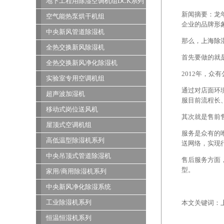
地下工程用除湿空调机组DCK系列
新闻摘要：龙
空气能热泵烘干机组
企业的品牌形
中央新风管道除湿机
那么，
上海除
全热交换新风除湿机
首先要做的就是
全热交换新风净化除湿机
2012年，
实验室专用空调机组
通过对店面环
超声波加湿机
服目前流程长
移动式岗位送风机
其次就是售前
屋顶式空调机组
服务是众有的
高低温型除湿机系列
送网络，实现
中央吊顶式管道除湿机
售后服务方面
型。
家用/商用除湿机系列
中央新风净化除湿系统
工业除湿机系列
本文关键词：
恒温恒湿机系列