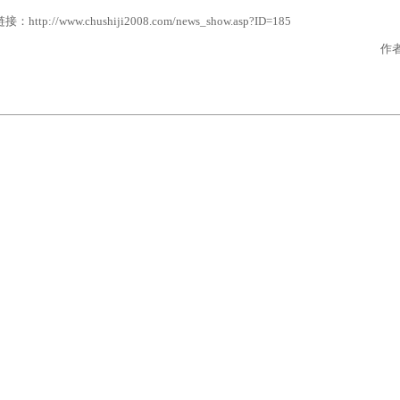
tp://www.chushiji2008.com/news_show.asp?ID=185
作者