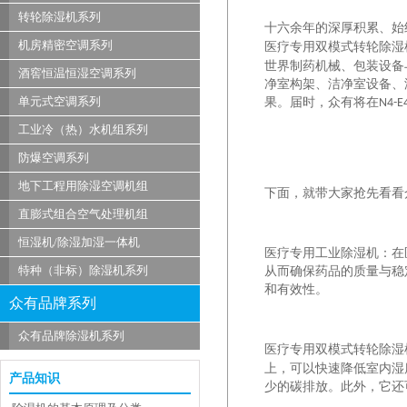
转轮除湿机系列
十六
余年的深厚积累、始
机房精密空调系列
医疗专用双模式转轮除湿
世界制药机械、包装设备
酒窖恒温恒湿空调系列
净室构架、洁净室设备、
单元式空调系列
果。届时，
众有
将在
N4-E
工业冷（热）水机组系列
防爆空调系列
地下工程用除湿空调机组
下面，就带大家抢先看看
直膨式组合空气处理机组
恒湿机/除湿加湿一体机
医疗专用
工业除湿机
：
在
特种（非标）除湿机系列
从而确保药品的质量与稳
和有效性。
众有品牌系列
众有品牌除湿机系列
医疗专用双模式转轮除湿
上，可以快速降低室内湿
产品知识
少的碳排放。此外，它还