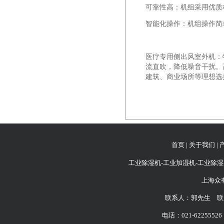
可靠性高：机组采用优质
智能化操作：机组操作简
医疗专用
侧出风室外机
：
流直吹，降低噪音干扰。
建筑、商业场所等理想选
首页
|
关于我们
|
工业除湿机-工业加湿机-工业除湿
上海众
联系人：郭先生 联系
电话：021-62255526 6