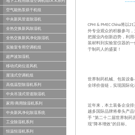
地下工程用除湿空调机组DCK系列
空气能热泵烘干机组
中央新风管道除湿机
将以
CPHI & PMEC China
21
全热交换新风除湿机
外专业观众的积极参与，
把握业内创新趋势，利用
全热交换新风净化除湿机
装材料到实验室仪器的一
实验室专用空调机组
于制药人的盛宴！
超声波加湿机
移动式岗位送风机
屋顶式空调机组
世界制药机械、包装设备
高低温型除湿机系列
全球价值链，实现国际化
中央吊顶式管道除湿机
家用/商用除湿机系列
近年来，本土装备企业排
越多国际品牌将拳头产品
中央新风净化除湿系统
手
第二十二届世界制药
“
工业除湿机系列
现
降本增效
的目标。
“
”
恒温恒湿机系列