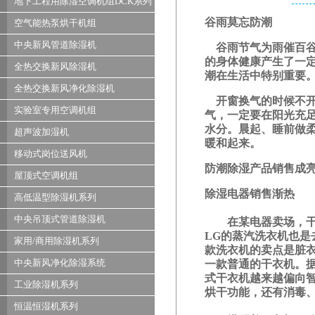
地下工程用除湿空调机组DCK系列
谷雨莫忘防潮
空气能热泵烘干机组
中央新风管道除湿机
谷雨节气为雨催百
的身体健康产生了一
全热交换新风除湿机
潮在生活中特别重要
全热交换新风净化除湿机
开窗换气的时候不
实验室专用空调机组
气，一定要在阳光充
水分。晨起、睡前做
超声波加湿机
暖和起来。
移动式岗位送风机
防潮除湿产品销售成
屋顶式空调机组
除湿电器销售渐热
高低温型除湿机系列
中央吊顶式管道除湿机
在某电器卖场，干衣
LG
的蒸汽洗衣机也是
家用/商用除湿机系列
款洗衣机的卖点是脏
中央新风净化除湿系统
一款普通的干衣机。
式干衣机越来越偏向
工业除湿机系列
烘干功能，还有消毒
恒温恒湿机系列