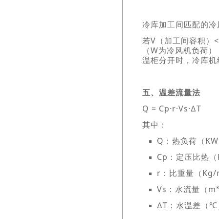
冷库加工间匹配的冷风
若V（加工间容积）< 5
（W为冷风机负荷）
温柜分开时，
冷库机
五、温差流量法
Q = Cp·r·Vs·∆T
其中：
Q：热负荷（K
Cp：定压比热（KJ
r：比重量（Kg/
Vs：水流量（m³
∆T：水温差（℃）