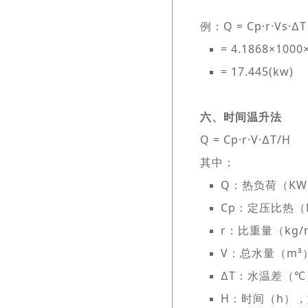
例：Q = Cp·r·Vs·∆T
= 4.1868×1000
= 17.445(kw)
六、时间温升法
Q = Cp·r·V·∆T/H
其中：
Q：热负荷（K
Cp：定压比热（KJ
r：比重量（kg/
V：总水量（m³）
∆T：水温差（℃），∆
H：时间（h），