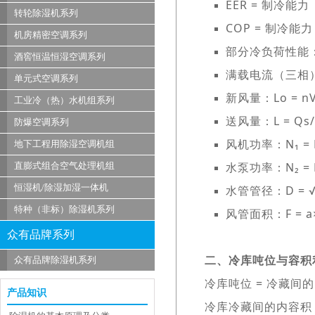
EER = 制冷能
转轮除湿机系列
COP = 制冷能
机房精密空调系列
部分冷负荷性能：NPLV 
酒窖恒温恒湿空调系列
满载电流（三相
单元式空调系列
新风量：Lo = n
工业冷（热）水机组系列
送风量：L = Qs/(C
防爆空调系列
风机功率：N₁ = L₁
地下工程用除湿空调机组
水泵功率：N₂ = L₂
直膨式组合空气处理机组
恒湿机/除湿加湿一体机
水管管径：D = √(4
特种（非标）除湿机系列
风管面积：F = a×b
众有品牌系列
二、冷库吨位与容积
众有品牌除湿机系列
冷库吨位 = 冷藏间
产品知识
冷库冷藏间的内容积 