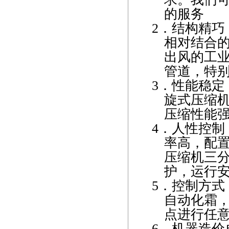
的服务
2．
结构精巧
相对结合
出风的工
管道，特
3．
性能稳定
旋式压缩
压缩性能
4．
人性控制
率高，配
压缩机三
护，运行
5．
控制方式
自动化霜
点进行任
6．
机器造价