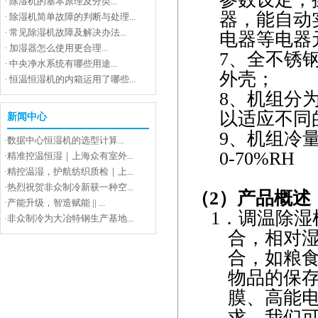
·
除湿机的基本原理及分类...
器，能自动
·
除湿机简单故障的判断与处理...
·
常见除湿机故障及解决办法...
电器等电器
·
加湿器怎么使用更合理...
7
、全不锈
·
中央净水系统有哪些用途...
外壳；
·
恒温恒湿机的内箱运用了哪些...
8
、机组分
以适应不同
新闻中心
9
、机组冷
·
数据中心恒湿机的选型计算...
0-70%RH
·
精准控温恒湿｜上海众有室外...
·
精控温湿，护航纺织质检｜上...
·
热烈祝贺非众制冷新获一种空...
（
2
）产品概述
·
产能升级，智造赋能 || ...
1．
调温除湿
·
非众制冷为大冶特钢生产基地...
合
，相对
合，如粮
物品的保
膜、高能
求。我们