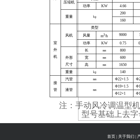
压缩机
功率
KW
4.66
200
重量
㎏
160
类型
9000
3
风机
风量
m
/h
室
功率
KW
0.75
外
长
㎜
800
机
外形
宽
㎜
600
尺寸
高
㎜
1650
重量
㎏
140
汽管
㎜
Φ
2
2
×
1.5
Φ
接
Φ
1
9
×
1.5
Φ
管
液管
㎜
Φ
1
2
×
1
Φ
注：手动风冷调温型
型号基础上去字
首页
|
关于我们
|