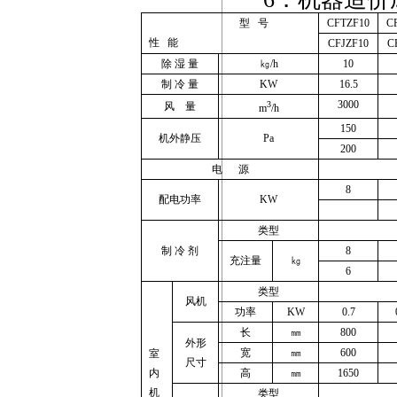
型
号
CFTZF10
C
性
能
CFJZF10
C
除
湿
量
㎏
/h
10
制
冷
量
KW
16.5
3000
3
风
量
m
/h
150
机外静压
Pa
200
电
源
8
配电功率
KW
类型
制
冷
剂
8
充注量
㎏
6
类型
风机
功率
KW
0.7
长
㎜
800
外形
宽
㎜
600
室
尺寸
内
高
㎜
1650
机
类型