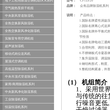
地下工程用除湿空调机组DCK系列
型号：
CFTZF20
品牌：
众有品牌除湿机系列
空气能热泵烘干机组
说明：
产品特点：
中央新风管道除湿机
1.国际名牌柔性涡旋
全热交换新风除湿机
2.国际名牌离心式送
全热交换新风净化除湿机
3.国际名牌外平衡式
节性强
实验室专用空调机组
4.国际名牌电动三通
超声波加湿机
5.合理利用、调控冷
6.不锈钢板式冷凝器
移动式岗位送风机
7.集升温除湿、调温
屋顶式空调机组
8.钢结构形式，刚度
高低温型除湿机系列
9.整机结构紧凑，外
中央吊顶式管道除湿机
（
1
）
机组简介
家用/商用除湿机系列
1
、采用世
中央新风净化除湿系统
与传统的往
工业除湿机系列
行噪音更低
,
恒温恒湿机系列
干燥过滤器