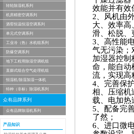
转轮除湿机系列
效能并有效
2
、风机由
机房精密空调系列
大、效率高
酒窖恒温恒湿空调系列
滑、松脱、
单元式空调系列
3
、高性能
工业冷（热）水机组系列
气无污染；
防爆空调系列
加湿器控制
地下工程用除湿空调机组
命，能自动
直膨式组合空气处理机组
流，实现高
恒湿机/除湿加湿一体机
4
、完善保
特种（非标）除湿机系列
相、压缩机
载、电加热
众有品牌系列
5
、配备完
众有品牌除湿机系列
了然；
6
、进口微
产品知识
参数设定，