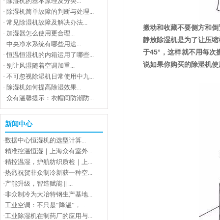
·
除湿机的基本原理及分类...
·
除湿机简单故障的判断与处理...
·
常见除湿机故障及解决办法...
搬动和收藏不要侧方和倒
·
加湿器怎么使用更合理...
静放除湿机是为了让压缩
·
中央净水系统有哪些用途...
于45°，这样就不用每
·
恒温恒湿机的内箱运用了哪些...
说如果你购买的除湿机使
·
别让风湿随着空调加重...
·
不可忽视除湿机日常使用中九...
·
除湿机如何提高除湿效果...
·
众有温馨提示：衣帽间防潮防...
新闻中心
·
数据中心恒湿机的选型计算...
·
精准控温恒湿｜上海众有室外...
·
精控温湿，护航纺织质检｜上...
·
热烈祝贺非众制冷新获一种空...
·
产能升级，智造赋能 || ...
·
非众制冷为大冶特钢生产基地...
·
工业空调：不只是“降温”，...
·
工业除湿机在制药厂的应用与...