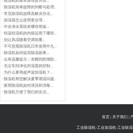
·
除湿机的基本原理及分类...
·
除湿机简单故障的判断与处理...
·
常见除湿机故障及解决办法...
·
加湿器怎么使用更合理...
·
中央净水系统有哪些用途...
·
恒温恒湿机的内箱运用了哪些...
·
别让风湿随着空调加重...
·
不可忽视除湿机日常使用中九...
·
除湿机如何提高除湿效果...
·
众有温馨提示：衣帽间防潮防...
·
无尘车间净化对湿度的控制...
·
为什么要用超声波加湿机？...
·
除湿机帮您解决夏季潮湿问题...
·
家用除湿机如何清洗和消毒...
·
除湿机方便了我们的生活...
首页
|
关于我们
|
工业除湿机-工业加湿机-工业除湿